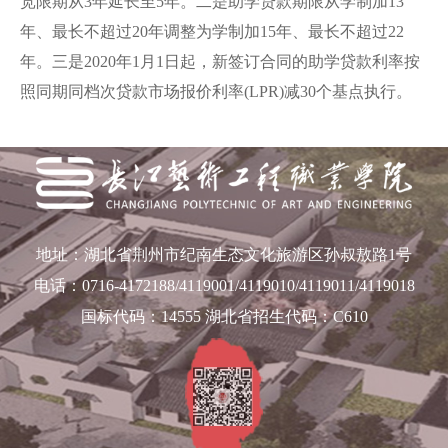
宽限期从3年延长至5年。二是助学贷款期限从学制加13
年、最长不超过20年调整为学制加15年、最长不超过22
年。三是2020年1月1日起，新签订合同的助学贷款利率按
照同期同档次贷款市场报价利率(LPR)减30个基点执行。
地址：湖北省荆州市纪南生态文化旅游区孙叔敖路1号
电话：0716-4172188/4119001/4119010/4119011/4119018
国标代码：14555 湖北省招生代码：C610