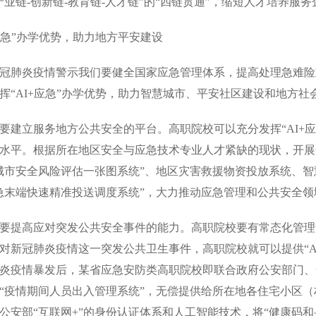
产业链-创新链-教育链-人才链”的“四链贯通”，缩短人才培养服
+应急”办学优势，助力地方平安建设
肺炎疫情警示我们要健全国家应急管理体系，提高处理急难险
挥“AI+应急”办学优势，助力智慧城市、平安社区建设和地方社
立服务地方公共安全的平台。高职院校可以充分发挥“AI+应急
水平。根据所在地区安全与应急技术专业人才紧缺的现状，开展
城市安全风险评估一张图系统”、地区灾害救援物资投放系统、
急末端快速精准投送调度系统”，大力推动应急管理和公共安全
提高应对突发公共安全事件的能力。高职院校要有常态化管理
对新冠肺炎疫情这一突发公共卫生事件，高职院校就可以提供“A
炎疫情暴发后，某省应急安防类高职院校即联合政府公安部门、
“疫情期间人员出入管理系统”，无偿提供给所在地各住宅小区
公安部“互联网+”的身份认证体系和人工智能技术，将“健康码