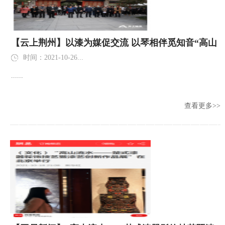
【云上荆州】以漆为媒促交流 以琴相伴觅知音“高山
流水——楚式漆器髹饰技
时间：2021-10-26...
......
查看更多>>