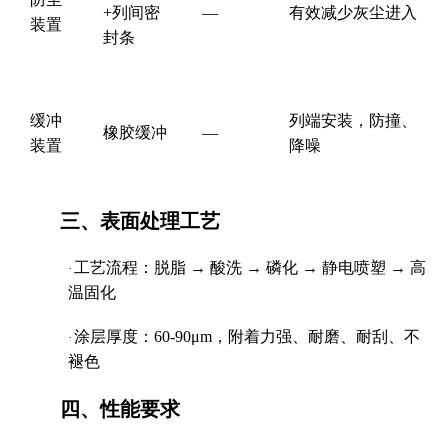
+
列间密
—
有效减少灰尘进入
装置
封条
缓冲
列端安装，防撞、
橡胶缓冲
—
装置
降噪
三、表面处理工艺
工艺流程：脱脂
→
酸洗
→
磷化
→
静电喷塑
→
高
·
温固化
涂层厚度：
60-90μm
，附着力强、耐磨、耐刮、不
·
褪色
四、性能要求