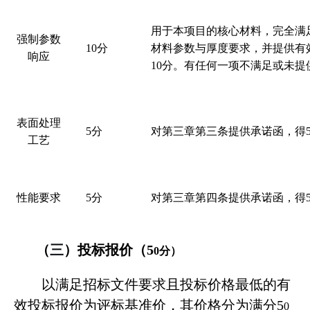
用于本项目的核心材料，
完全满
强制参数
10
分
材料参数与厚度要求，并提供有
响应
10
分。有任何一项不满足或未提
表面处理
5
分
对第三章第三条提供承诺函
，得
工艺
性能要求
5
分
对第三章第四条提供承诺函
，得
（
三
）投标报价（
5
0
分）
以满足招标文件要求且投标价格最低的有
效投标报价为评标基准价，其价格分为满分
5
0