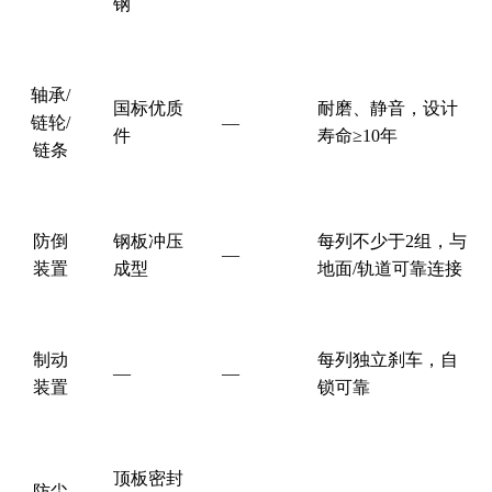
钢
轴承
/
国标优质
耐磨、静音，设计
链轮
/
—
件
寿命
≥10
年
链条
防倒
钢板冲压
每列不少于
2
组，与
—
装置
成型
地面
/
轨道可靠连接
制动
每列独立刹车，自
—
—
装置
锁可靠
顶板密封
防尘