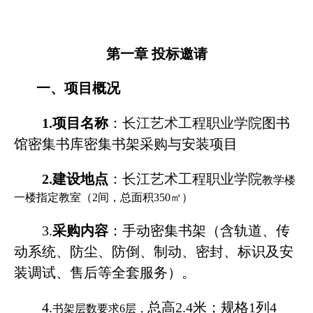
第一章
投标邀请
一、项目概况
1.
项目名称
：
长江艺术工程职业学院
图书
馆密集书库密集书架采购与安装项目
2.
建设地点
：
长江艺术工程职业学院
教学楼
一楼指定教室（
2
间，总面积
350
㎡）
3.
采购内容
：手动密集书架（含轨道、传
动系统、防尘、防倒、制动、密封、标识及安
装调试、售后等全套服务）。
4.
总高
2.4
米；规格
1
列
4
书架层数要求
6
层，