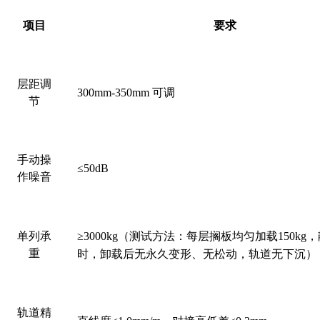
项目
要求
层距调
300mm-350mm
可调
节
手动操
≤50dB
作噪音
单列承
≥3000kg
（测试方法：每层搁板均匀加载
150kg
，
重
时，卸载后无永久变形、无松动，轨道无下沉）
轨道精