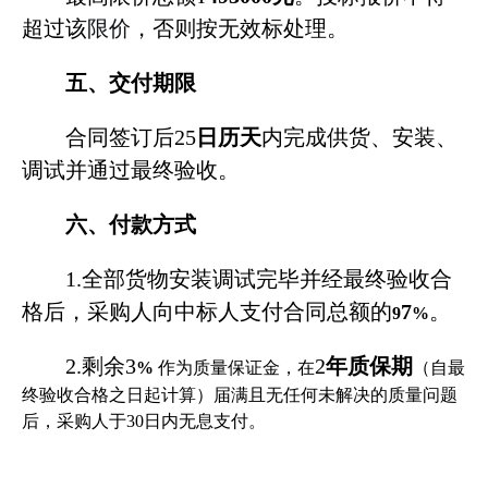
超过该
限价
，否则按无效标处理。
五、交付期限
合同签订后
25
日历天
内完成供货、安装、
调试并通过最终验收。
六、付款方式
1.
全部货物安装调试完毕并经最终验收合
格后，采购人向中标人支付合同总额的
7
。
9
%
2.
剩余
3
2
年质保期
%
作为质量保证金，在
（自最
终验收合格之日起计算）届满且无任何未解决的质量问题
后，采购人于
30
日内无息支付。