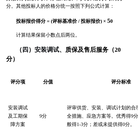
分。其他投标人的价格分统一按照下列公式计算：
5
投标报价得分
= (
评标基准价
/
投标报价
) ×
0
计算结果保留小数点后两位。
（
四
）
安装调试、
质保及售后服务（
20
分）
评分项
分值
评分标准
安装调试
评审供货、安装、调试计划的合
及工期保
9
分
全措施、应急方案等。优秀得
9
障方案
般得
1-
3
分；差或未提供得
0
分。