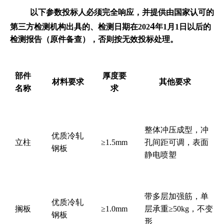
以下参数投标人必须完全响应，并提供由国家认可的
4
第三方检测机构出具的、检测日期在
202
年
1
月
1
日以后的
检测报告（原件备查），否则按无效投标处理。
部件
厚度要
材料要求
其他要求
名称
求
整体冲压成型，冲
优质冷轧
立柱
≥1.5mm
孔间距可调，表面
钢板
静电喷塑
带多层加强筋，单
优质冷轧
搁板
≥1.0mm
层承重
≥50kg
，不变
钢板
形