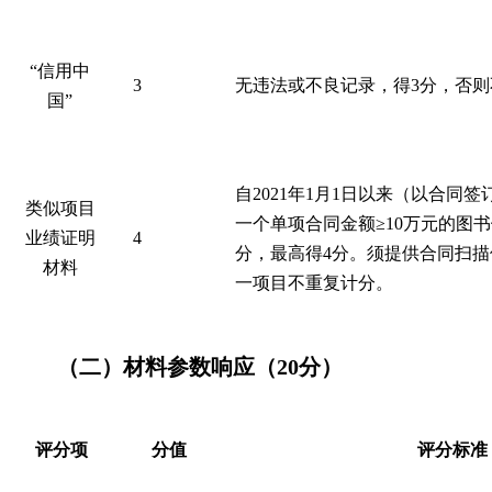
“信用中
3
无违法或不良记录，得3分，否则
国”
自
2021
年
1
月
1
日以来（以合同签
类似项目
一个单项合同金额
≥
1
0
万元的图书
业绩证明
4
分，最高得
4
分。须提供
合同
扫描
材料
一项目不重复计分。
（二）材料参数响应（
20
分）
评分项
分值
评分标准