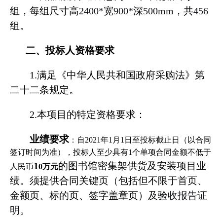
组，每组尺寸高
2400*
宽
900*
深
500mm
，共
456
组
。
二、投标人资格要求
1.
满足《中华人民共和国政府采购法》第
二十二条规定。
2.
本项目的特定资格要求：
业绩要求
：自
2021
年
1
月
1
日至投标截止日（以合同
签订时间为准），投标人至少具有
1
个单项合同金额不低于
1
的图书馆密集架供货及安装项目业
人民币
0
万元
绩。须提供合同关键页（包括但不限于首页、
金额页、标的页、签字盖章页）及
验收报告证
明
。