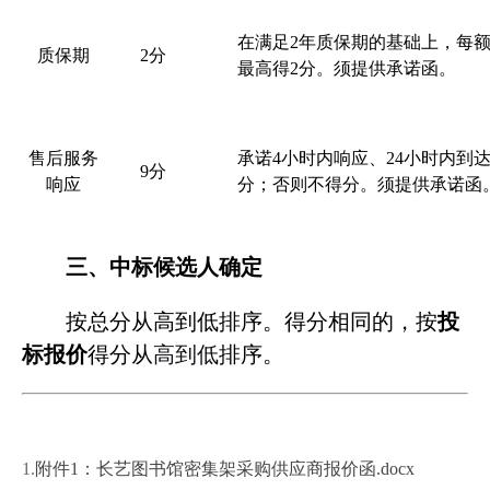
在满足
2
年质保期的基础上，每
质保期
2
分
最高得
2
分。须提供承诺函。
售后服务
承诺
4
小时内响应、
24
小时内到
9
分
响应
分；否则不得分。须提供承诺函
三、中标候选人确定
按总分从高到低排序。得分相同的，按
投
标报价
得分从
高到低
排序。
1.
附件1：长艺图书馆密集架采购供应商报价函.docx