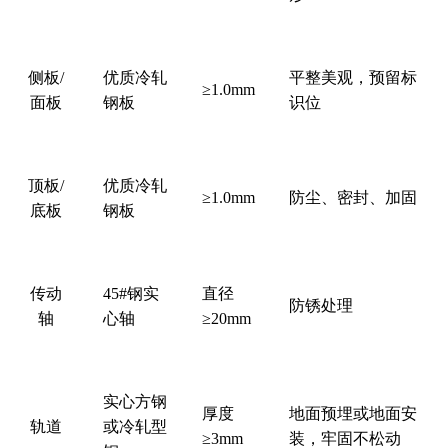
侧板
/
优质冷轧
平整美观，预留标
≥1.0mm
面板
钢板
识位
顶板
/
优质冷轧
≥1.0mm
防尘、密封、加固
底板
钢板
传动
45#
钢实
直径
防锈处理
轴
心轴
≥20mm
实心方钢
厚度
地面预埋或地面安
轨道
或冷轧型
≥3mm
装，牢固不松动