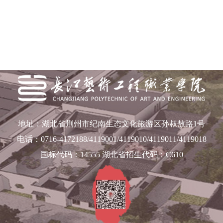
地址：湖北省荆州市纪南生态文化旅游区孙叔敖路1号
电话：0716-4172188/4119001/4119010/4119011/4119018
国标代码：14555 湖北省招生代码：C610