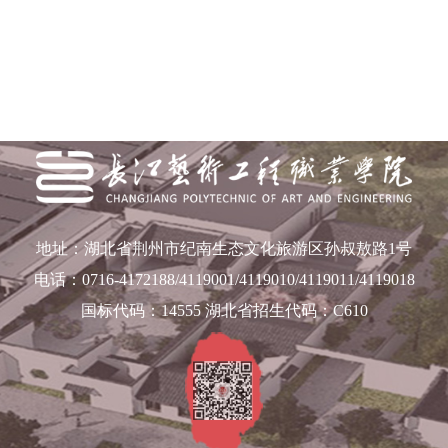
地址：湖北省荆州市纪南生态文化旅游区孙叔敖路1号
电话：0716-4172188/4119001/4119010/4119011/4119018
国标代码：14555 湖北省招生代码：C610