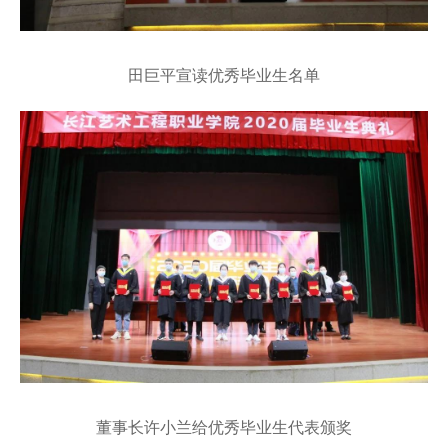
田巨平宣读优秀毕业生名单
董事长许小兰给优秀毕业生代表颁奖